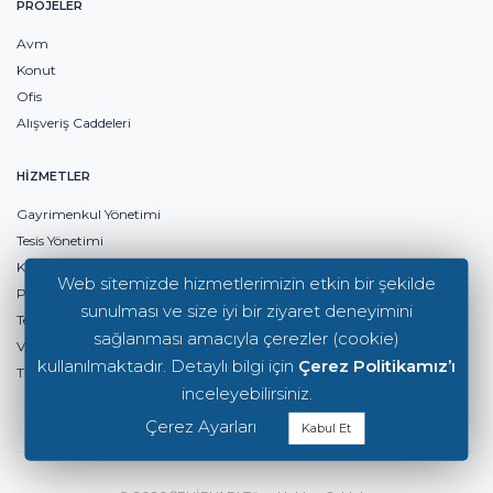
PROJELER
Avm
Konut
Ofis
Alışveriş Caddeleri
HİZMETLER
Gayrimenkul Yönetimi
Tesis Yönetimi
Kiralama Yönetimi
Web sitemizde hizmetlerimizin etkin bir şekilde
Pazarlama Yönetimi
sunulması ve size iyi bir ziyaret deneyimini
Teknik Yönetim
sağlanması amacıyla çerezler (cookie)
Varlık & Emlak Yönetimi
kullanılmaktadır. Detaylı bilgi için
Çerez Politikamız’ı
Ticari Gayrimenkul Geliştirme
inceleyebilirsiniz.
Çerez Ayarları
Kabul Et