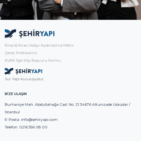
Kiracı& Kiracı Adayı Aydınlatma Metni
Çerez Politikamız
KVKK İlgili Kişi Başvuru Formu
Sur Yapı Kuruluşudur.
BİZE ULAŞIN
Burhaniye Mah. Abdullahağa Cad. No: 21 34676 Altunizade Üsküdar /
İstanbul
E-Posta:
info@sehiryapi.com
Telefon:
0216 556 08 00