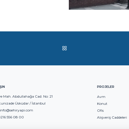
ŞIN
PROJELER
e Mah. Abdullahağa Cad. No: 21
Avm
tunizade Üsküdar / İstanbul
Konut
info@sehiryapi.com
Ofis
216 556 08 00
Alışveriş Caddeleri