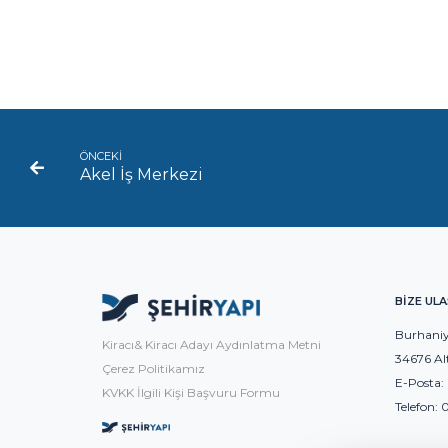
ÖNCEKİ
Akel İş Merkezi
BİZE ULA
Burhaniy
Kiracı& Kiracı Adayı Aydınlatma Metni
34676 Al
Çerez Politikamız
E-Posta:
KVKK İlgili Kişi Başvuru Formu
Telefon:
0