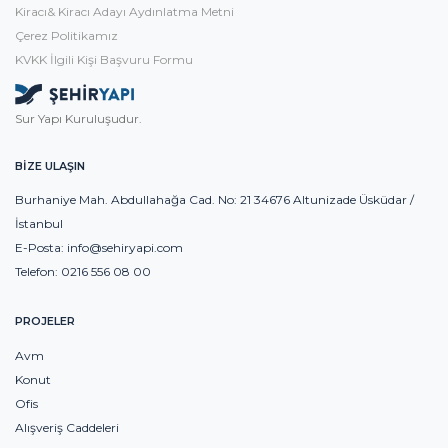
Kiracı& Kiracı Adayı Aydınlatma Metni
Çerez Politikamız
KVKK İlgili Kişi Başvuru Formu
Sur Yapı Kuruluşudur.
BİZE ULAŞIN
Burhaniye Mah. Abdullahağa Cad. No: 21 34676 Altunizade Üsküdar /
İstanbul
E-Posta:
info@sehiryapi.com
Telefon:
0216 556 08 00
PROJELER
Avm
Konut
Ofis
Alışveriş Caddeleri