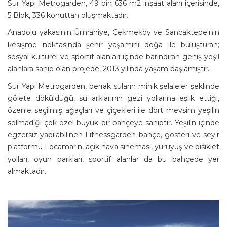
Sur Yapı Metrogarden, 49 bin 636 m2 inşaat alanı içerisinde,
5 Blok, 336 konuttan oluşmaktadır.
Anadolu yakasının Ümraniye, Çekmeköy ve Sancaktepe'nin
kesişme noktasında şehir yaşamını doğa ile buluşturan;
sosyal kültürel ve sportif alanları içinde barındıran geniş yeşil
alanlara sahip olan projede, 2013 yılında yaşam başlamıştır.
Sur Yapı Metrogarden, berrak suların minik şelaleler şeklinde
gölete döküldüğü, su arklarının gezi yollarına eşlik ettiği,
özenle seçilmiş ağaçları ve çiçekleri ile dört mevsim yeşilin
solmadığı çok özel büyük bir bahçeye sahiptir. Yeşilin içinde
egzersiz yapılabilinen Fitnessgarden bahçe, gösteri ve seyir
platformu Locamarin, açık hava sineması, yürüyüş ve bisiklet
yolları, oyun parkları, sportif alanlar da bu bahçede yer
almaktadır.